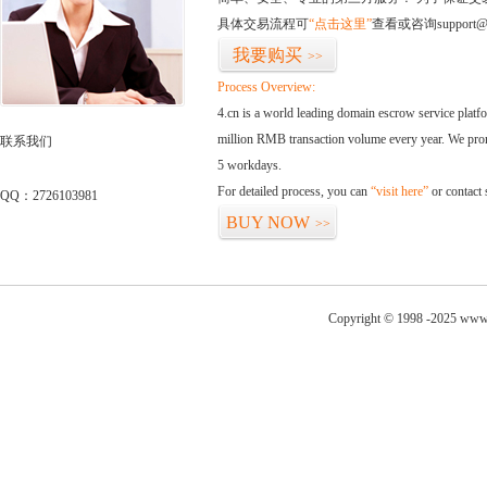
具体交易流程可
“点击这里”
查看或咨询support@
我要购买
>>
Process Overview:
4.cn is a world leading domain escrow service plat
million RMB transaction volume every year. We promi
联系我们
5 workdays.
For detailed process, you can
“visit here”
or contact
QQ：2726103981
BUY NOW
>>
Copyright © 1998 -2025 www.