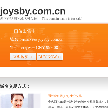
joysby.com.cn
您正在访问的域名可以转让!This domain name is for sale!
一口价出售中！
域名
joysby.com.cn
Domain Name:
售价
CNY 999.00
Listing Price:
立即购买
BUY NOW
>>
>>
域名交易方式：
通过金名网(4.cn) 中介交易
金名网(4.cn)是全球领先的域名交易服务机
简单、安全、专业的第三方服务！ 为了保证交